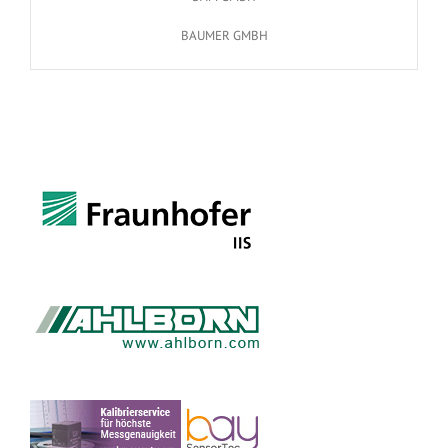
BAUMER GMBH
BAY SENSORTEC GMBH
BD SENSORS GMBH
BECKHOFF AUTOMATION GMBH & CO. KG
BURSTER PRÄZISIONSMESSTECHNIK GMBH & CO. KG
CARL ZEISS OPTOTECHNIK GMBH
CGS GMBH
CHIPS 4 LIGHT GMBH
CIS FORSCHUNGSINSTITUT FÜR MIKROSENSORIK GMBH
CODIXX AG
CSM GMBH