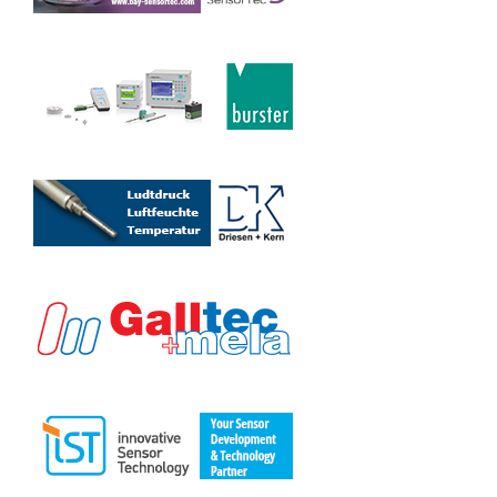
DALOG
DANFOSS GMBH
DELTA-R GMBH
DIAS INFRARED SYSTEMS
DIMETIX AG
DRIESEN + KERN GMBH
E + E ELEKTRONIK GES.M.B.H.
EDDYLAB GMBH
E-JOYN BY HIRSCHMANN AUTOMATIVE GMBH
ELECTROTHERM GMBH
ELECTROVAC HACHT UND HUBER GMBH
ELSOMA GMBH