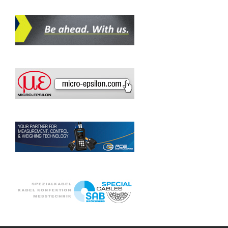
ELSYS AG
ENDRICH BAUELEMENTE VERTRIEBS GMBH
EPHY-MESS GMBH
ETO SENSORIC GMBH
FIRST SENSOR AG
FLUKE PROCESS INSTRUMENTS GMBH
FRANKFURT LASER COMPANY
FUEHLERSYSTEME ENET INTERNATIONAL GMBH
GALLTEC + MELA
H. HEINZ MESSWIDERSTÄNDE GMBH
HEITRONICS INFRAROT MESSTECHNIK GMBH